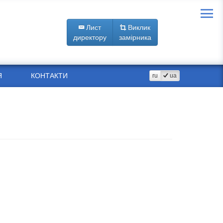
Лист
Виклик
директору
замірника
Я
КОНТАКТИ
ru
ua