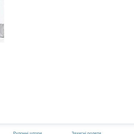
Рулонні штори
Захисні ролети