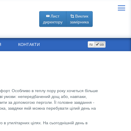
Лист
Виклик
директору
замірника
Я
КОНТАКТИ
ru
ua
мфорт. Особливо в теплу пору року хочеться більше
иві умови: непередбачений дощ або, навпаки,
ти за допомогою перголи. Її головне завдання -
арка, завдяки якій можна перебувати цілий день на
о в утилітарних цілях. На сьогоднішній день в