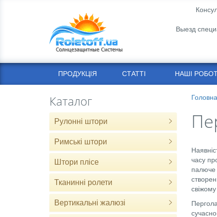
Консул
Выезд специ
ПРОДУКЦІЯ
СТАТТІ
НАШІ РОБО
Каталог
Головн
Пе
Рулонні штори
Римські штори
Наявніс
часу пр
Штори плісе
палюче 
створен
Тканинні ролети
свіжому
Вертикальні жалюзі
Пергола
сучасном