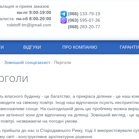
ьтация и прием заказов:
пн-пт 9:00-19:00
(066)
133-79-19
алиста:
пн-сб 8:00-20:00
(063)
595-07-36
roletoff.tm@gmail.com
(068)
283-20-77
ТИ
ВІДГУКИ
ПРО КОМПАНІЮ
ГАРАНТІ
а
Зовнішній сонцезахист
Перголи
рголи
ть власного будинку - це багатство, а прикраса ділянки - це наш ко
оводити на свіжому повітрі. Іноді наш відпочинок псують несприятл
виснажливе сонце. На сьогоднішній день цю проблему можна виріши
ня затіненої зони для відпочинку на ділянці. Зовнішній вигляд - це 
 повітрі, незважаючи на погодні умови.
 прийшла до нас із Стародавнього Риму, тоді її використовували сут
у світі - конструктивне архітектурне рішення.