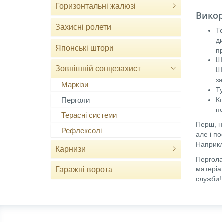
Горизонтальні жалюзі
Викор
Захисні ролети
Те
д
Японські штори
п
Ш
Зовнішній сонцезахист
Ш
за
Маркізи
Т
Перголи
К
п
Терасні системи
Перш, н
Рефлексолі
але і п
Наприкл
Карнизи
Пергола
матеріа
Гаражні ворота
служби!