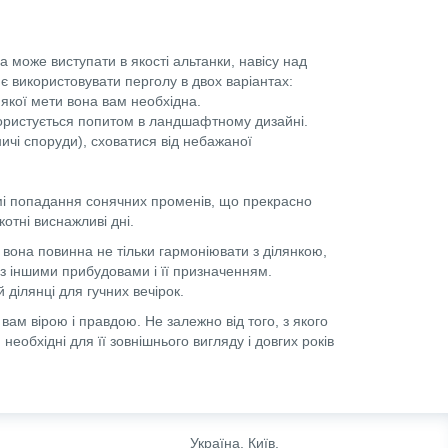
а може виступати в якості альтанки, навісу над
 використовувати перголу в двох варіантах:
 якої мети вона вам необхідна.
користується попитом в ландшафтному дизайні.
чі споруди), сховатися від небажаної
ямі попадання сонячних променів, що прекрасно
отні виснажливі дні.
: вона повинна не тільки гармоніювати з ділянкою,
 з іншими прибудовами і її призначенням.
ділянці для гучних вечірок.
ам вірою і правдою. Не залежно від того, з якого
еобхідні для її зовнішнього вигляду і довгих років
Україна, Київ,