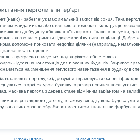
истання перголи в інтер'єрі
нт (навіс) - забезпечує максимальний захист від сонця. Така пергол
итячим майданчиком або стоянкою автомобіля. Конструкція дозволяє
римикання до будинку або яка стоїть окремо. Головне розуміти, для
ирма - дозволяє отримати відокремлені куточки на ділянці. Добре 
ирма допоможе приховати недоліки ділянки (наприклад, немальовни
цікавленності сторонніх.
унель - прекрасно вписується над доріжкою або стежкою.
озирок - ідеальна конструкція для південних будинків. Закриває пр
означається на зменшення теплового навантаження в будинку в спек
іж встановити перголу, слід розуміти і враховувати основні фактори
оєднуватися з архітектурою будинку; а розмір повинен поєднуватися
ад, масивна пергола з дерева стане відмінним варіантом на великій 
 вимагає регулярного догляду, в такому випадку вона буде служити в
лу вона виготовлена ​​обробка антисептиком і подальше фарбування н
Рулонні штори
Захисні ролети