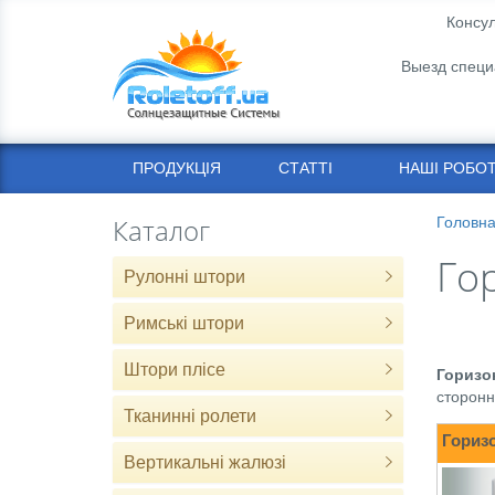
Консул
Выезд специ
ПРОДУКЦІЯ
СТАТТІ
НАШІ РОБО
Каталог
Головн
Гор
Рулонні штори
Римські штори
Штори плісе
Горизо
сторонн
Тканинні ролети
Гориз
Вертикальні жалюзі