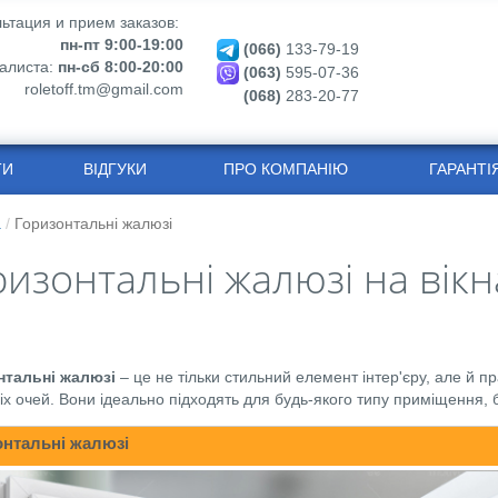
ьтация и прием заказов:
пн-пт 9:00-19:00
(066)
133-79-19
алиста:
пн-сб 8:00-20:00
(063)
595-07-36
roletoff.tm@gmail.com
(068)
283-20-77
ТИ
ВІДГУКИ
ПРО КОМПАНІЮ
ГАРАНТІ
а
Горизонтальні жалюзі
изонтальні жалюзі на вікн
нтальні жалюзі
– це не тільки стильний елемент інтер'єру, але й пр
іх очей. Вони ідеально підходять для будь-якого типу приміщення, б
онтальні жалюзі