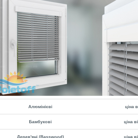
Алюмінієві
ціна в
Бамбукові
ціна в
Дерев'яні (Basswood)
ціна в