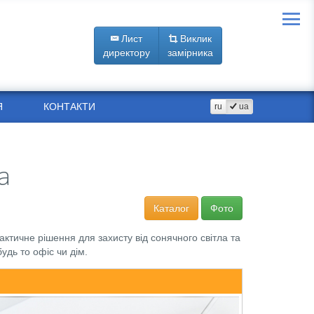
Лист
Виклик
директору
замірника
Я
КОНТАКТИ
ru
ua
а
Каталог
Фото
актичне рішення для захисту від сонячного світла та
удь то офіс чи дім.