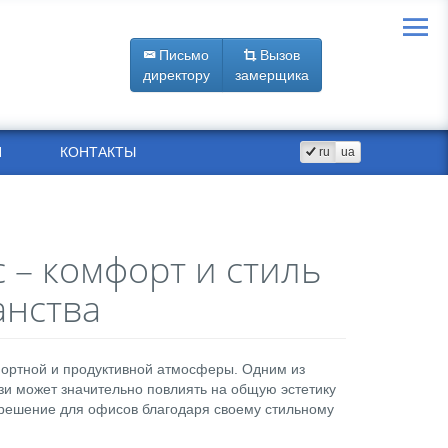
Письмо
Вызов
директору
замерщика
Я
КОНТАКТЫ
ru
ua
 – комфорт и стиль
анства
ортной и продуктивной атмосферы. Одним из
и может значительно повлиять на общую эстетику
решение для офисов благодаря своему стильному