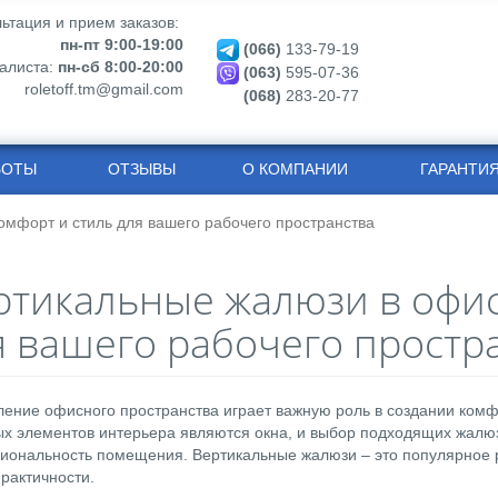
ьтация и прием заказов:
пн-пт 9:00-19:00
(066)
133-79-19
алиста:
пн-сб 8:00-20:00
(063)
595-07-36
roletoff.tm@gmail.com
(068)
283-20-77
БОТЫ
ОТЗЫВЫ
О КОМПАНИИ
ГАРАНТИ
омфорт и стиль для вашего рабочего пространства
ртикальные жалюзи в офис
я вашего рабочего простр
ние офисного пространства играет важную роль в создании комф
х элементов интерьера являются окна, и выбор подходящих жалюз
иональность помещения. Вертикальные жалюзи – это популярное 
практичности.