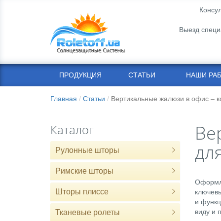
Консул
Выезд специ
ПРОДУКЦИЯ
СТАТЬИ
НАШИ РА
Главная
Статьи
Вертикальные жалюзи в офис – к
Ве
Каталог
дл
Рулонные шторы
Римские шторы
Оформле
Шторы плиссе
ключевы
и функц
виду и 
Тканевые ролеты