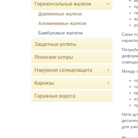
в
Горизонтальные жалюзи
п
л
Деревянные жалюзи
ж
Алюминиевые жалюзи
р
Бамбуковые жалюзи
Сами по
характе
Защитные ролеты
Потреби
деформ
Японские шторы
освещен
Наружная солнцезащита
Между с
т
Карнизы
т
к
Гаражные ворота
и
п
Нити дл
деталях
для узк