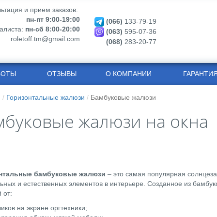
ьтация и прием заказов:
пн-пт 9:00-19:00
(066)
133-79-19
алиста:
пн-сб 8:00-20:00
(063)
595-07-36
roletoff.tm@gmail.com
(068)
283-20-77
БОТЫ
ОТЗЫВЫ
О КОМПАНИИ
ГАРАНТИ
я
Горизонтальные жалюзи
Бамбуковые жалюзи
мбуковые жалюзи на окна
нтальные бамбуковые жалюзи
– это самая популярная солнцеза
ьных и естественных элементов в интерьере. Созданное из бамбук
 от:
ликов на экране оргтехники;