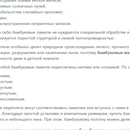
ыгорания обивки мягкой мебели;
рямых солнечных лучей;
юбопытства случайных прохожих;
ары;
аспространения неприятных запахов.
 себе бамбуковые ламели не нуждаются специальной обработке и 
ризуется пористой структурой и низкой теплопроводностью.
тели особенно ценят природное происхождение легкого, прочного 
ации, разрушению или налипанию пыли, поэтому
бамбуковые жа
ности даже в детской комнате.
обой бамбуковые ламели переплетены нитями или соломкой. По с
онким;
олстым;
руглым;
зогнутым;
рессованным.
я переплета могут соответствовать ламелям или вступать с ними в
. Благодаря простой установке и компактным размерам, купить б
ого и небольшого окна. При этом, бамбуковому полотну можно деле