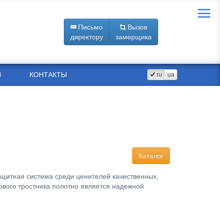
Письмо
Вызов
директору
замерщика
Я
КОНТАКТЫ
ru
ua
Каталог
щитная система среди ценителей качественных,
ового тростника полотно является надежной