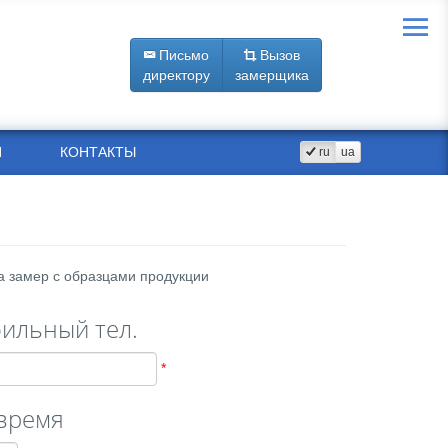
Письмо
Вызов
директору
замерщика
Я
КОНТАКТЫ
ru
ua
а замер с образцами продукции
ильный тел.
 время